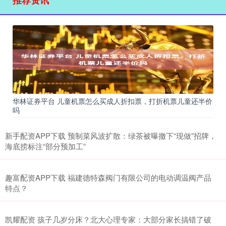
华林证券平台 儿童机票怎么买成人折扣票，打折机票儿童还半价
吗
新手配资APP下载 预制菜风波扩散：绿茶被曝撤下“现做”招牌，
海底捞标注“部分预加工”
趣富配资APP下载 福建德特森阀门有限公司的电动调温阀产品
特点？
凯耀配资 孩子几岁分床？北大心理专家：大部分家长搞错了破