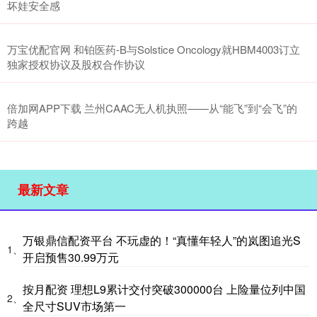
坏娃安全感
万宝优配官网 和铂医药-B与Solstice Oncology就HBM4003订立
独家授权协议及股权合作协议
倍加网APP下载 兰州CAAC无人机执照——从“能飞”到“会飞”的
跨越
最新文章
万银鼎信配资平台 不玩虚的！“真懂年轻人”的岚图追光S
1、
开启预售30.99万元
按月配资 理想L9累计交付突破300000台 上险量位列中国
2、
全尺寸SUV市场第一