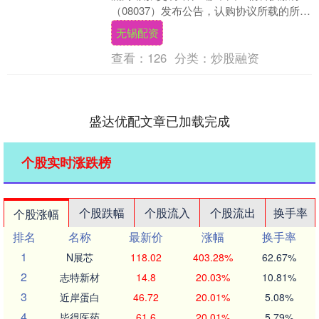
（08037）发布公告，认购协议所载的所有
先决条件均已达成，向认购人发行本金
无锡配资
总....
查看：
126
分类：
炒股融资
盛达优配文章已加载完成
个股实时涨跌榜
个股跌幅
个股流入
个股流出
换手率
个股涨幅
排名
名称
最新价
涨幅
换手率
1
N展芯
118.02
403.28%
62.67%
2
志特新材
14.8
20.03%
10.81%
3
近岸蛋白
46.72
20.01%
5.08%
4
毕得医药
61.6
20.01%
5.79%