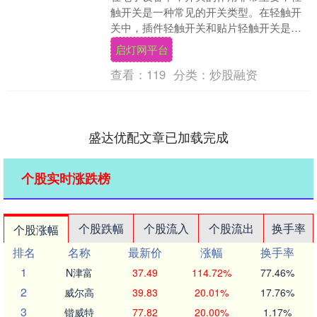
触开关是一种常见的开关类型。在轻触开
关中，插件轻触开关和贴片轻触开关是两
种常用的类型。贴片轻触开关相对于插件
启灯网平台
轻触开关来说，更....
查看：
119
分类：
炒股融资
盛达优配文章已加载完成
个股实时涨跌榜
个股跌幅
个股流入
个股流出
换手率
个股涨幅
排名
名称
最新价
涨幅
换手率
1
N津富
37.49
114.72%
77.46%
2
威尔高
39.83
20.01%
17.76%
3
锴威特
77.82
20.00%
1.17%