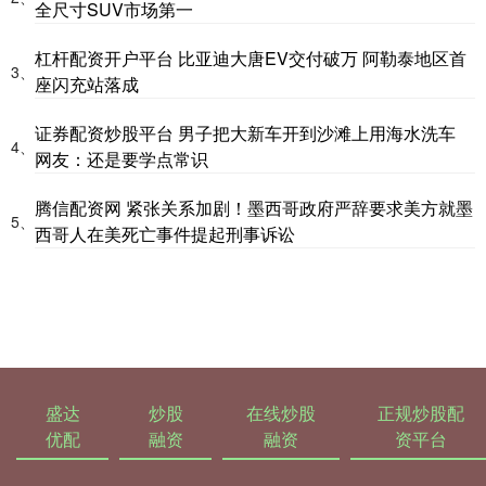
全尺寸SUV市场第一
杠杆配资开户平台 比亚迪大唐EV交付破万 阿勒泰地区首
3、
座闪充站落成
证券配资炒股平台 男子把大新车开到沙滩上用海水洗车
4、
网友：还是要学点常识
腾信配资网 紧张关系加剧！墨西哥政府严辞要求美方就墨
5、
西哥人在美死亡事件提起刑事诉讼
盛达
炒股
在线炒股
正规炒股配
优配
融资
融资
资平台