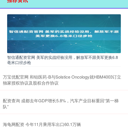
智信通配资官网 美军的实战经验没用，解放军不跟美军更换6.8
亳米口径步枪
万宝优配官网 和铂医药-B与Solstice Oncology就HBM4003订立
独家授权协议及股权合作协议
配资查询 成都去年GDP增长5.8%，汽车产业目标重回“第一梯
队”
海龟网配资 今年11月乘用车出口60.1万辆