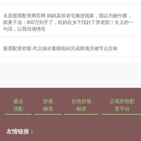
太原股票配资网官网 妈妈卖掉老宅搬进我家，我以为她午睡，
跟妻子说：800万到手了，给妈在乡下找好了养老院！女儿的一
句话，让我当场愣住
股票配资炒股 尚义抽水蓄能电站完成两项关键节点目标
盛达
炒股
在线炒股
正规炒股配
优配
融资
融资
资平台
友情链接：