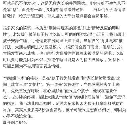
可就是忍不住发火”，这是无数家长的共同困扰。其实带娃不生气从不
是靠“忍”，而是有一套可复制的“情绪缓冲逻辑”——当我们学会给情绪
留缝隙、给孩子留空间，育儿里的大部分暴躁都会自然消解。
很多家长的愤怒，本质是“期待与现实的落差”加上“情绪反应的即时
性”。比如我们希望孩子按时吃饭，可他偏要把饭菜当玩具；我们想让
孩子安静午睡，可他偏要在房间里上蹿下跳。当预设的“育儿剧本”被
打破，大脑会瞬间进入“应激模式”，愤怒便会脱口而出。但婴幼儿的
大脑发育尚未成熟，他们的行为背后往往藏着未被满足的需求：吃饭
时玩耍可能是因为不饿，拒绝午睡可能是因为精力没释放，哭闹不止
可能是因为不会用语言表达情绪。
“情绪缓冲术”的核心，是在“孩子行为触发点”和“家长情绪爆发点”之
间，建立三道“防护栏”。第一道是“暂停3秒”：当你感觉怒火要上来
时，先做三次深呼吸，在心里默念“他只是个孩子，他现在需要什
么”。这3秒的停顿，能让大脑从“情绪脑”切换到“理智脑”，避免下意识
的指责。我当幼儿园老师时，见过太多家长因为孩子打翻水杯就厉声
呵斥，其实只要多等3秒就会发现，孩子可能只是想自己倒水，却因为
小手不稳没拿住。
展开剩余64%