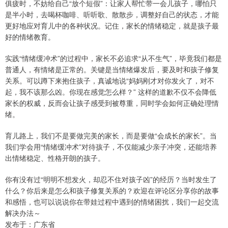
俱疲时，不妨给自己“放个短假”：让家人帮忙带一会儿孩子，哪怕只
是半小时，去喝杯咖啡、听听歌、散散步，调整好自己的状态，才能
更好地应对育儿中的各种状况。记住，家长的情绪稳定，就是孩子最
好的情绪教育。
实践“情绪缓冲术”的过程中，家长不必追求“从不生气”，毕竟我们都是
普通人，有情绪是正常的。关键是当情绪爆发后，要及时和孩子修复
关系。可以蹲下来抱住孩子，真诚地说“妈妈刚才对你发火了，对不
起，我不该那么凶。你现在感觉怎么样？” 这样的道歉不仅不会降低
家长的权威，反而会让孩子感受到被尊重，同时学会如何正确处理情
绪。
育儿路上，我们不是要做完美的家长，而是要做“会成长的家长”。当
我们学会用“情绪缓冲术”对待孩子，不仅能减少亲子冲突，还能培养
出情绪稳定、性格开朗的孩子。
你有没有过“明明不想发火，却忍不住对孩子凶”的经历？当时发生了
什么？你后来是怎么和孩子修复关系的？欢迎在评论区分享你的故事
和感悟，也可以说说你在带娃过程中遇到的情绪困扰，我们一起交流
解决办法～
发布于：广东省