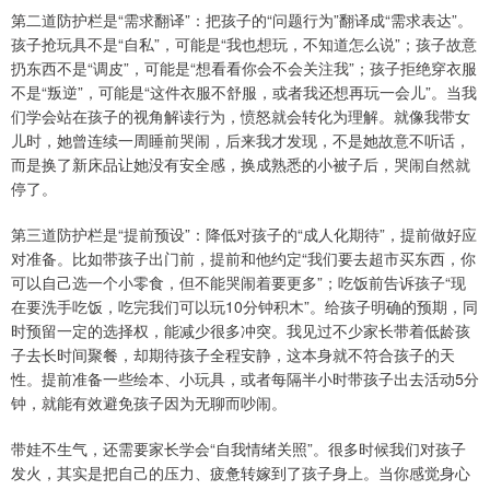
第二道防护栏是“需求翻译”：把孩子的“问题行为”翻译成“需求表达”。
孩子抢玩具不是“自私”，可能是“我也想玩，不知道怎么说”；孩子故意
扔东西不是“调皮”，可能是“想看看你会不会关注我”；孩子拒绝穿衣服
不是“叛逆”，可能是“这件衣服不舒服，或者我还想再玩一会儿”。当我
们学会站在孩子的视角解读行为，愤怒就会转化为理解。就像我带女
儿时，她曾连续一周睡前哭闹，后来我才发现，不是她故意不听话，
而是换了新床品让她没有安全感，换成熟悉的小被子后，哭闹自然就
停了。
第三道防护栏是“提前预设”：降低对孩子的“成人化期待”，提前做好应
对准备。比如带孩子出门前，提前和他约定“我们要去超市买东西，你
可以自己选一个小零食，但不能哭闹着要更多”；吃饭前告诉孩子“现
在要洗手吃饭，吃完我们可以玩10分钟积木”。给孩子明确的预期，同
时预留一定的选择权，能减少很多冲突。我见过不少家长带着低龄孩
子去长时间聚餐，却期待孩子全程安静，这本身就不符合孩子的天
性。提前准备一些绘本、小玩具，或者每隔半小时带孩子出去活动5分
钟，就能有效避免孩子因为无聊而吵闹。
带娃不生气，还需要家长学会“自我情绪关照”。很多时候我们对孩子
发火，其实是把自己的压力、疲惫转嫁到了孩子身上。当你感觉身心