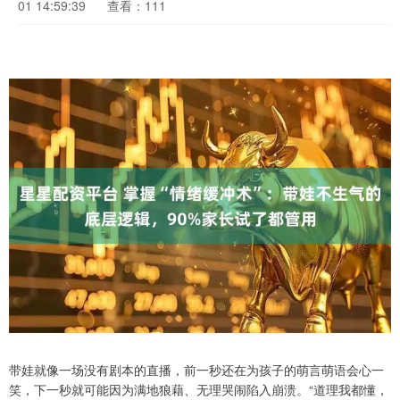
01 14:59:39
查看：111
带娃就像一场没有剧本的直播，前一秒还在为孩子的萌言萌语会心一
笑，下一秒就可能因为满地狼藉、无理哭闹陷入崩溃。“道理我都懂，