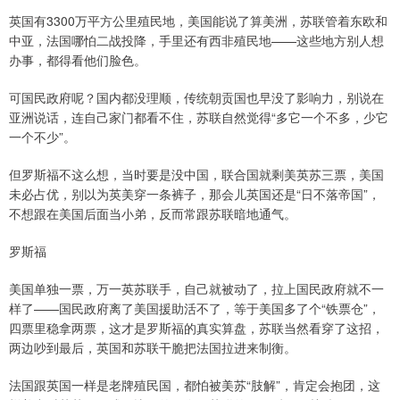
英国有3300万平方公里殖民地，美国能说了算美洲，苏联管着东欧和
中亚，法国哪怕二战投降，手里还有西非殖民地——这些地方别人想
办事，都得看他们脸色。
可国民政府呢？国内都没理顺，传统朝贡国也早没了影响力，别说在
亚洲说话，连自己家门都看不住，苏联自然觉得“多它一个不多，少它
一个不少”。
但罗斯福不这么想，当时要是没中国，联合国就剩美英苏三票，美国
未必占优，别以为英美穿一条裤子，那会儿英国还是“日不落帝国”，
不想跟在美国后面当小弟，反而常跟苏联暗地通气。
罗斯福
美国单独一票，万一英苏联手，自己就被动了，拉上国民政府就不一
样了——国民政府离了美国援助活不了，等于美国多了个“铁票仓”，
四票里稳拿两票，这才是罗斯福的真实算盘，苏联当然看穿了这招，
两边吵到最后，英国和苏联干脆把法国拉进来制衡。
法国跟英国一样是老牌殖民国，都怕被美苏“肢解”，肯定会抱团，这