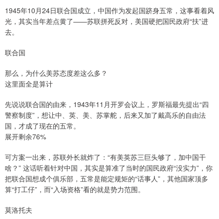
1945年10月24日联合国成立，中国作为发起国跻身五常，这事看着风
光，其实当年差点黄了——苏联拼死反对，美国硬把国民政府“扶”进
去。
联合国
那么，为什么美苏态度差这么多？
这里面全是算计
先说说联合国的由来，1943年11月开罗会议上，罗斯福最先提出“四
警察制度”，想让中、英、美、苏掌舵，后来又加了戴高乐的自由法
国，才成了现在的五常。
展开剩余76%
可方案一出来，苏联外长就炸了：“有美英苏三巨头够了，加中国干
啥？” 这话听着针对中国，其实是算准了当时的国民政府“没实力”，你
把联合国想成个俱乐部，五常是能定规矩的“话事人”，其他国家顶多
算“打工仔”，而“入场资格”看的就是势力范围。
莫洛托夫