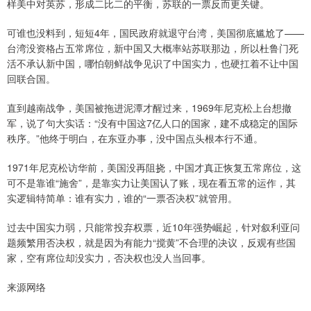
样美中对英苏，形成二比二的平衡，苏联的一票反而更关键。
可谁也没料到，短短4年，国民政府就退守台湾，美国彻底尴尬了——
台湾没资格占五常席位，新中国又大概率站苏联那边，所以杜鲁门死
活不承认新中国，哪怕朝鲜战争见识了中国实力，也硬扛着不让中国
回联合国。
直到越南战争，美国被拖进泥潭才醒过来，1969年尼克松上台想撤
军，说了句大实话：“没有中国这7亿人口的国家，建不成稳定的国际
秩序。”他终于明白，在东亚办事，没中国点头根本行不通。
1971年尼克松访华前，美国没再阻挠，中国才真正恢复五常席位，这
可不是靠谁“施舍”，是靠实力让美国认了账，现在看五常的运作，其
实逻辑特简单：谁有实力，谁的“一票否决权”就管用。
过去中国实力弱，只能常投弃权票，近10年强势崛起，针对叙利亚问
题频繁用否决权，就是因为有能力“搅黄”不合理的决议，反观有些国
家，空有席位却没实力，否决权也没人当回事。
来源网络