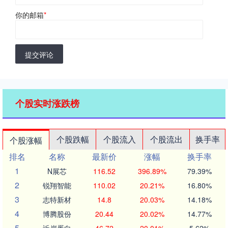
你的邮箱
*
提交评论
个股实时涨跌榜
个股跌幅
个股流入
个股流出
换手率
个股涨幅
排名
名称
最新价
涨幅
换手率
1
N展芯
116.52
396.89%
79.39%
2
锐翔智能
110.02
20.21%
16.80%
3
志特新材
14.8
20.03%
14.18%
4
博腾股份
20.44
20.02%
14.77%
5
近岸蛋白
46.72
20.01%
5.62%