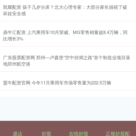
凯耀配资 孩子几岁分床？北大心理专家：大部分家长搞错了破
坏娃安全感
鼎牛汇配资 上汽乘用车10月荣威、MG零售销量超8.4万辆，同
比增长3%
广东股票配资网 郑州—卢森堡“空中丝绸之路”首个制造业项目落
地郑州航空港
盟牛配资官网 今年11月乘用车市场零售量为222.5万辆
盛达
炒股
在线炒股
正规炒股配